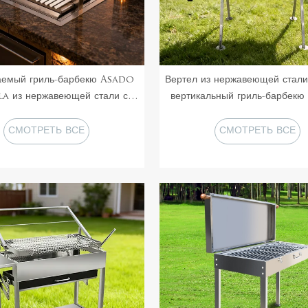
аемый гриль-барбекю Asado
Вертел из нержавеющей стали
la из нержавеющей стали с
вертикальный гриль-барбекю
 поверхностью, аргентинский
вертелами
ta Maria с системой вертела
СМОТРЕТЬ ВСЕ
СМОТРЕТЬ ВСЕ
ПРОДУКТЫ
ПРОДУКТЫ