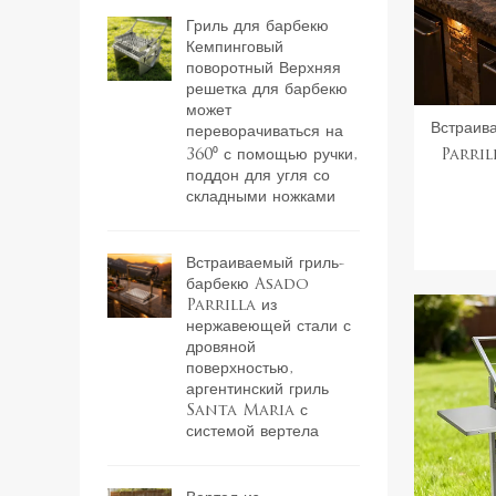
Гриль для барбекю
Кемпинговый
поворотный Верхняя
решетка для барбекю
может
Встраив
переворачиваться на
360⁰ с помощью ручки,
Parril
поддон для угля со
дровяной
складными ножками
гриль San
Встраиваемый гриль-
барбекю Asado
Parrilla из
нержавеющей стали с
дровяной
поверхностью,
аргентинский гриль
Santa Maria с
системой вертела