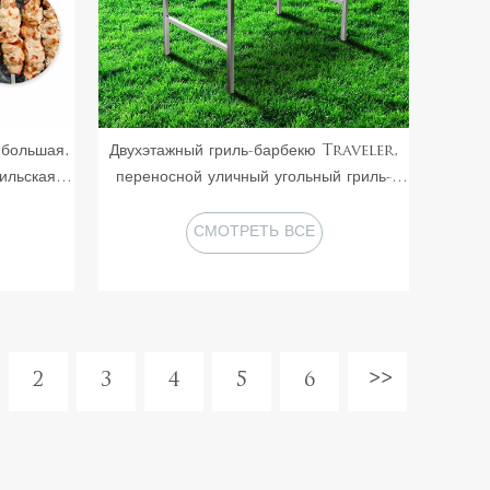
 большая,
Двухэтажный гриль-барбекю Traveler,
ильская
переносной уличный угольный гриль-
е шампуры
барбекю, складной кемпинговый угольный
вадратных
гриль-барбекю с вращающимися
СМОТРЕТЬ ВСЕ
шампурами
ПРОДУКТЫ
2
3
4
5
6