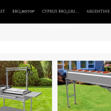
AST
BBQ МОТОР
CYPRUS BBQ GRILL
Главная
Продукция
>