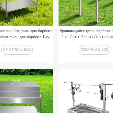
ивающийся гриль для барбекю
Вращающийся гриль-барбекю 
йся гриль для барбекю Easy
Flip Grill BasketOutdoor
ip Grill BasketOutdoor
Нержавеющая сталь Порта
nic Нержавеющая сталь
складной угольный гриль-бар
СМОТРЕТЬ ВСЕ
СМОТРЕТЬ ВСЕ
ный складной угольный гриль
кемпинга
ПРОДУКТЫ
ПРОДУКТЫ
мпинга Переворачивающийся
гриль