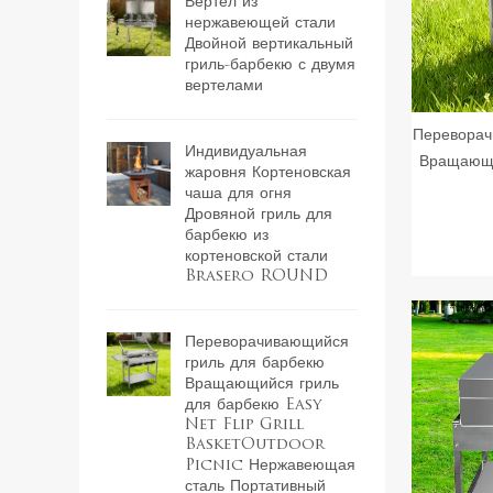
Вертел из
нержавеющей стали
Двойной вертикальный
гриль-барбекю с двумя
вертелами
Переворач
Индивидуальная
Вращающи
жаровня Кортеновская
Net Fl
чаша для огня
Дровяной гриль для
Pic
барбекю из
Портатив
кортеновской стали
для ке
Brasero ROUND
Переворачивающийся
гриль для барбекю
Вращающийся гриль
для барбекю Easy
Net Flip Grill
BasketOutdoor
Picnic Нержавеющая
сталь Портативный