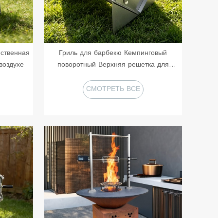
ственная
Гриль для барбекю Кемпинговый
воздухе
поворотный Верхняя решетка для
барбекю может переворачиваться на 360⁰
с помощью ручки, поддон для угля со
СМОТРЕТЬ ВСЕ
складными ножками
ПРОДУКТЫ