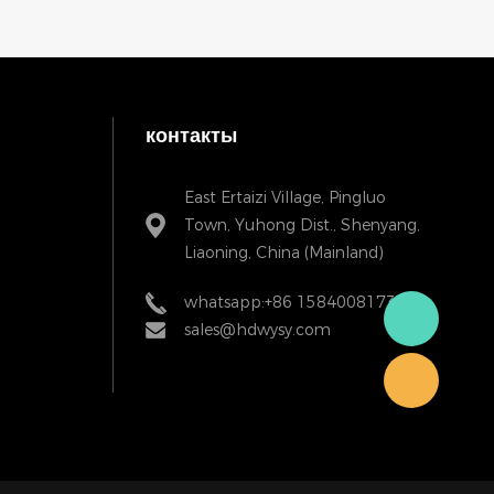
контакты
East Ertaizi Village, Pingluo
Town, Yuhong Dist., Shenyang,
Liaoning, China (Mainland)
whatsapp:+86 15840081738
sales@hdwysy.com