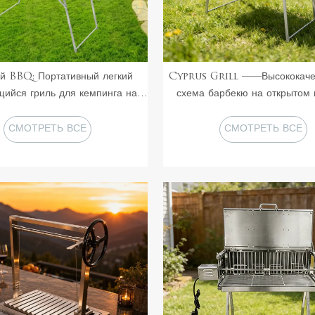
й BBQ: Портативный легкий
Cyprus Grill ——Высококаче
ийся гриль для кемпинга на
схема барбекю на открытом 
открытом воздухе
СМОТРЕТЬ ВСЕ
СМОТРЕТЬ ВСЕ
ПРОДУКТЫ
ПРОДУКТЫ