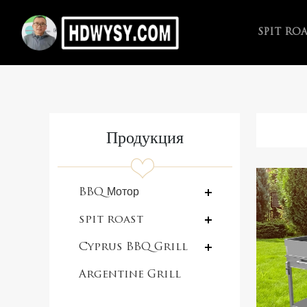
SPIT RO
Продукция
BBQ Мотор
spit roast
Cyprus BBQ Grill
Argentine Grill
with V-grate