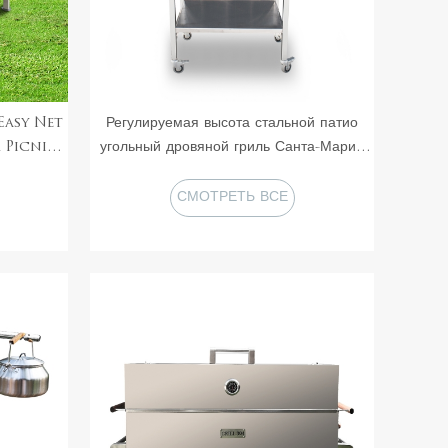
Easy Net
Регулируемая высота стальной патио
 Picnic
угольный дровяной гриль Санта-Мария
тивный
барбекю Асадо аргентинский гриль Гаучо
бекю для
с тележкой
СМОТРЕТЬ ВСЕ
ПРОДУКТЫ