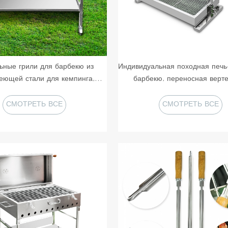
ьные грили для барбекю из
Индивидуальная походная печь
еющей стали для кемпинга,
барбекю, переносная верт
осные грили для барбекю,
барбекю из нержавеющей с
ры для гриля, уголь для гриля
коптильня для кемпинга Сант
СМОТРЕТЬ ВСЕ
СМОТРЕТЬ ВСЕ
уличная кухня
ПРОДУКТЫ
ПРОДУКТЫ