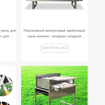
-гриль для
Портативный кемпинговый карбоновый
ел для
гриль-кемпинг, складная складная
тали,
угольная печь-коптильня, портативные
а-Мария,
складные газовые электронные грили-
СМОТРЕТЬ ВСЕ
барбекю, кемпинговый уличный гриль-
ПРОДУКТЫ
барбекю, настольный гриль из
нержавеющей стали