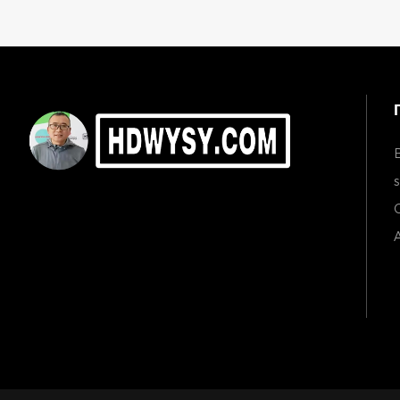
s
C
A