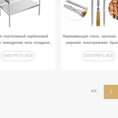
г портативный карбоновый
Нержавеющая сталь, прочная,
ю чемоданчик печь складная
широкая, многоразовая, браз
 угольная барбекю коптильня
деревянная ручка, V-образны
гриль
для шашлыка, подходят для к
СМОТРЕТЬ ВСЕ
СМОТРЕТЬ ВСЕ
отверстий 5 мм
ПРОДУКТЫ
ПРОДУКТЫ
1